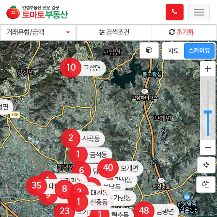
Toggl
navig
거래유형/금액
검색조건
초기화
10
고삼면
성면
2
사곡동
1
금석동
40
보개면
6
당왕동
4
1
가사동
신건지동
2
35
금산동
대덕면
1
봉남동
8
석정동
2
대천동
9
2
3
2
옥산동
아양동
서인동
봉산동
1
3
가현동
인지동
1
신흥동
48
23
금광면
도기동
1
현수동